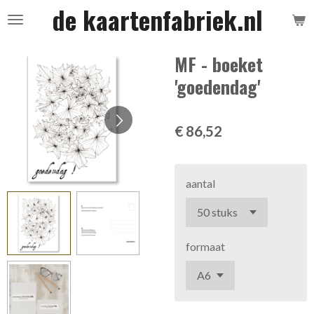
de kaartenfabriek.nl
Ga
direct
naar
MF - boeket
de
'goedendag'
hoofdinhoud
€ 86,52
aantal
formaat