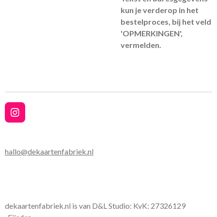
kun je verderop in het
bestelproces, bij het veld
'OPMERKINGEN',
vermelden.
I
n
s
t
hallo@dekaartenfabriek.nl
a
g
r
a
m
dekaartenfabriek.nl is van D&L Studio: KvK:
27326129