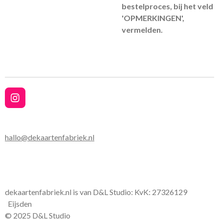
bestelproces, bij het veld
'OPMERKINGEN',
vermelden.
I
n
s
t
hallo@dekaartenfabriek.nl
a
g
r
a
m
dekaartenfabriek.nl is van D&L Studio: KvK:
27326129
Eijsden
© 2025 D&L Studio