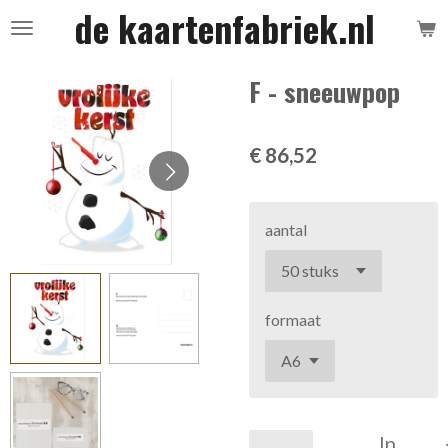
de kaartenfabriek.nl
Ga
direct
naar
F - sneeuwpop
de
hoofdinhoud
€ 86,52
aantal
formaat
In