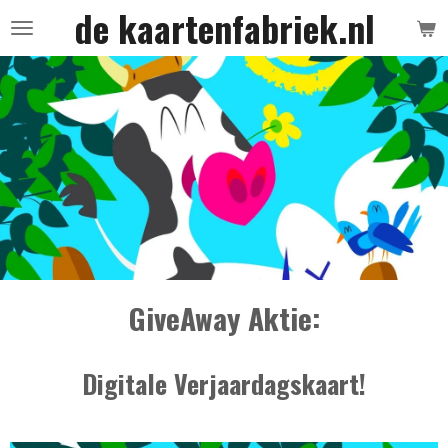
de kaartenfabriek.nl
Ga
direct
naar
de
hoofdinhoud
GiveAway Aktie:
Digitale Verjaardagskaart!