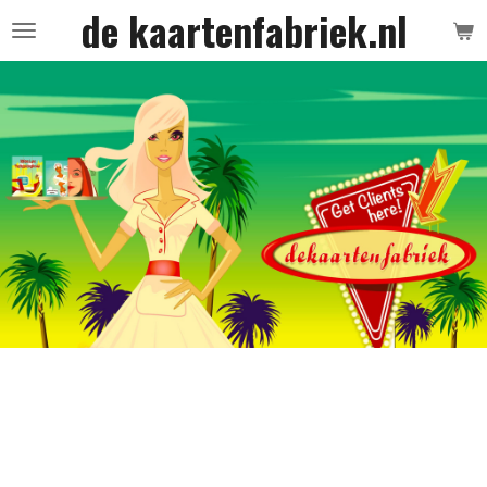
de kaartenfabriek.nl
Ga
direct
naar
de
hoofdinhoud