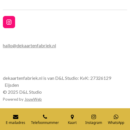
I
n
s
t
hallo@dekaartenfabriek.nl
a
g
r
a
m
dekaartenfabriek.nl is van D&L Studio: KvK:
27326129
Eijsden
© 2025 D&L Studio
Powered by
JouwWeb
E-mailadres
Telefoonnummer
Kaart
Instagram
WhatsApp